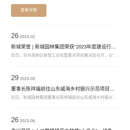
查看详情
26
2024-02
新城荣誉 | 新城园林集团荣获“2023年度建设行业贡献奖”
近日，苏州高新区新型工业化暨重点项目推进会召开，以“新春第一会”的奋进姿态，深入学习贯彻习近平总书记关于新型工业化的重要论述和对江苏、苏州工作重要讲话重要指示精神，全面落实市委市政府关于新型工业化和重点项目建设的部署要求，进一步释放“开年就是开工、开工就要实干”的鲜明信号，迅速掀起推
29
2023-05
董事长陈祥福前往山东威海乡村振兴示范项目参观考察调研
近日，新城园林集团董事长陈祥福前往山东威海乡村振兴示范项目“里口山”参观考察，“里口山”项目规划建设单位——威海市园林建设集团戚海峰董事长全程陪同介绍。 戚海峰 全国风景园林学科科学传播专家 中国风景园林学会理事 戚
26
2023-06