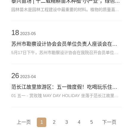
泰兴苗场 | 十二载精耕苗木种植“小产业”，绿色发展助力乡村“致富路”
园林苗木是园林工程建设中最重要的材料。植物的质量直接影响到园林工程的品质。为了更好地满足集团绿化板块对多样化、精品化苗木的需求，强化园林绿化工程的精细化建设、提高集团工程质量，并实现绿化工程中花草苗木的自给自足。 自2008年以来，新城园林集团相继
18
2023-05
苏州市勘察设计协会会员单位负责人座谈会在我院顺利召开
5月17日下午，苏州市勘察设计协会在我院召开会员单位负责人座谈会，协会秘书长石岁康、江苏中发建筑设计有限公司、中铁四院集团新型轨道交通设计研究有限公司、江苏寻唐景观规划设计有限公司、江苏舜大工程技术有限公司、中建苏高设计咨询有限公司、福州城建设计研究院有限公司江苏分公司、蓝图设计（江苏）有限公司等
26
2023-04
范长江故里旅游区：五一微度假！吃喝玩乐住最全攻略
01 五一 · 赏玫瑰 MAY DAY HOLIDAY 坐落于范长江故里旅游度假区的长江田园占地1000亩，是一个以树桩玫瑰（月季）、牡丹、芍药所组成的花海。 这里的玫瑰花、月季花品种齐，花朵大、颜色鲜
上一页
1
2
3
4
5
下一页