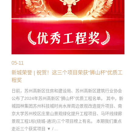
05-11
新城荣誉 | 祝贺！这三个项目荣获“狮山杯”优质工
程奖
日前，苏州高新区住房和建设局、苏州高新区建筑行业协会
公布了2024年苏州高新区“狮山杯”优质工程名单。 其中，新
城园林集团苏州科技城时尚水岸周边景观改造提升项目、南
京大学苏州校区庄里山景观绿化提升工程项目、马环线绿廊
景观工程1标(绕城-通浒)三个项目榜上有名。 本期我们重点
走近三个获奖项目 ▼ / ...